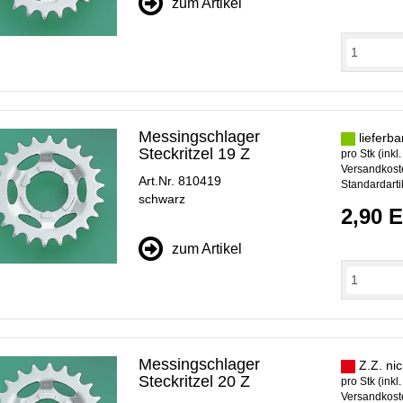
zum Artikel
Messingschlager
lieferba
Steckritzel 19 Z
pro Stk (inkl
Versandkoste
Art.Nr. 810419
Standardarti
schwarz
2,90 
zum Artikel
Messingschlager
Z.Z. nic
Steckritzel 20 Z
pro Stk (inkl
Versandkoste