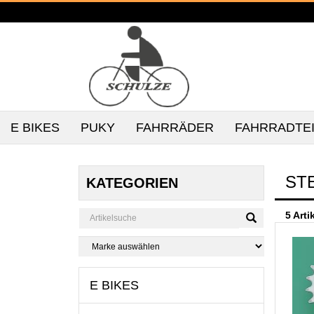
E BIKES
PUKY
FAHRRÄDER
FAHRRADTE
ST
KATEGORIEN
5 Arti
E BIKES