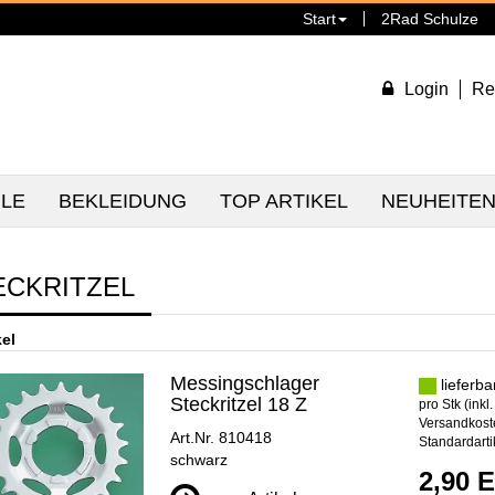
Start
2Rad Schulze
Login
Re
ILE
BEKLEIDUNG
TOP ARTIKEL
NEUHEITE
ECKRITZEL
kel
Messingschlager
lieferba
Steckritzel 18 Z
pro Stk (inkl
Versandkoste
Art.Nr. 810418
Standardarti
schwarz
2,90 