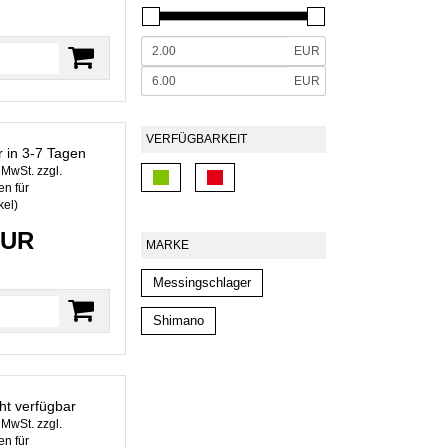
EUR
EUR
VERFÜGBARKEIT
r in 3-7 Tagen
. MwSt. zzgl.
n für
kel
)
EUR
MARKE
Messingschlager
Shimano
ht verfügbar
. MwSt. zzgl.
n für