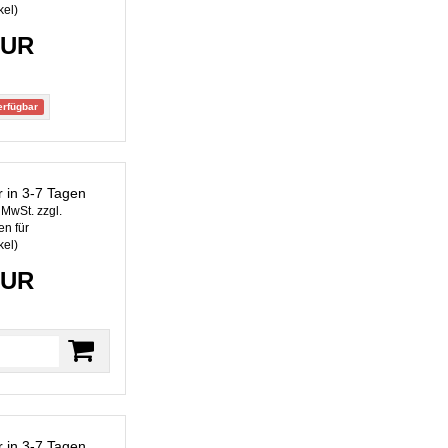
kel
)
EUR
erfügbar
r in 3-7 Tagen
. MwSt. zzgl.
n für
kel
)
EUR
r in 3-7 Tagen