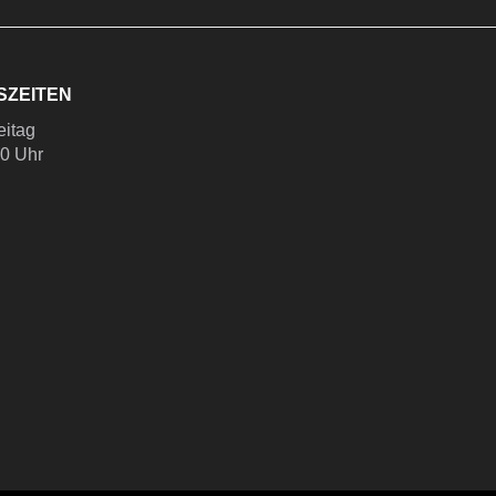
SZEITEN
eitag
00 Uhr