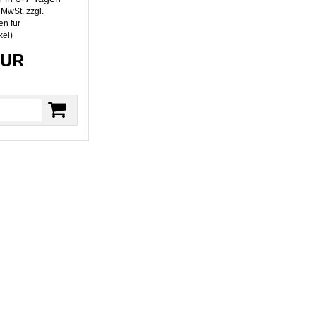
. MwSt. zzgl.
n für
kel
)
EUR