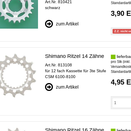
Art.Nr. 810421
Standardarti
schwarz
3,90 
zum Artikel
Z.Z. nicht v
Shimano Ritzel 14 Zähne
lieferba
pro Stk (inkl
Art.Nr. 813108
Versandkoste
für 12 fach Kassette für 3te Stufe
Standardarti
CSM 6100-8100
4,95 
zum Artikel
Shimano Ritzel 16 Zähne
lieferba