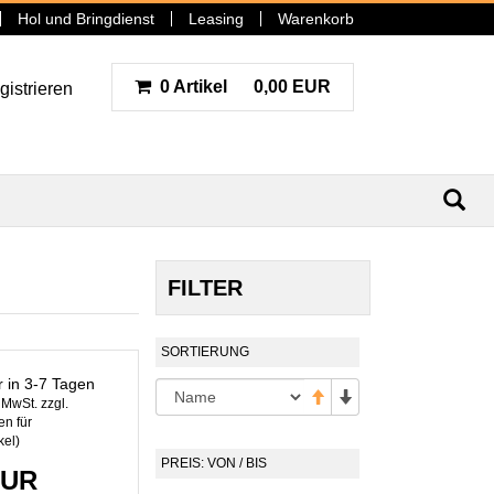
Hol und Bringdienst
Leasing
Warenkorb
0 Artikel
0,00 EUR
gistrieren
N
FILTER
SORTIERUNG
r in 3-7 Tagen
. MwSt. zzgl.
n für
kel
)
PREIS: VON / BIS
EUR