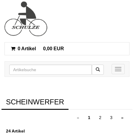
0 Artikel
0,00 EUR
Toggle n
SCHEINWERFER
«
1
2
3
»
24 Artikel