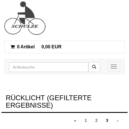
0 Artikel
0,00 EUR
Toggle n
RÜCKLICHT (GEFILTERTE
ERGEBNISSE)
«
1
2
3
»