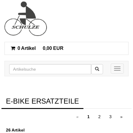
0 Artikel
0,00 EUR
Toggle n
E-BIKE ERSATZTEILE
«
1
2
3
»
26 Artikel