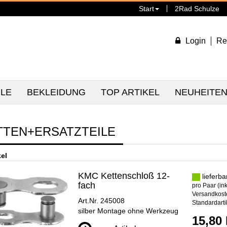
Start
2Rad Schulze
Login
Re
ILE
BEKLEIDUNG
TOP ARTIKEL
NEUHEITE
TTEN+ERSATZTEILE
kel
KMC Kettenschloß 12-
lieferba
fach
pro Paar (ink
Versandkoste
Art.Nr. 245008
Standardarti
silber Montage ohne Werkzeug
15,80