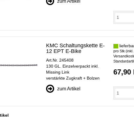
zum Artikel
KMC Schaltungskette E-
lieferba
12 EPT E-Bike
pro Stk (inkl
Versandkoste
Art.Nr. 245408
Standardarti
130 GL. Einzelverpackt inkl.
67,90
Missing Link
verstärkte Zugkraft + Bolzen
zum Artikel
tikel