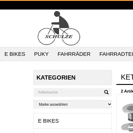
E BIKES
PUKY
FAHRRÄDER
FAHRRADTE
KE
KATEGORIEN
2 Arti
E BIKES