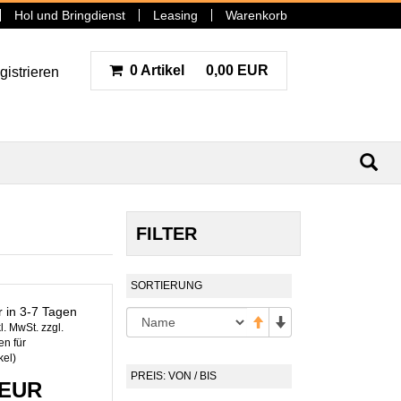
Hol und Bringdienst
Leasing
Warenkorb
0 Artikel
0,00 EUR
gistrieren
N
FILTER
SORTIERUNG
r in 3-7 Tagen
l. MwSt. zzgl.
n für
kel
)
PREIS: VON / BIS
 EUR