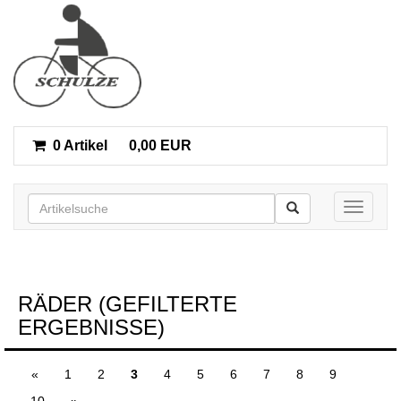
0 Artikel
0,00 EUR
Toggle n
RÄDER (GEFILTERTE
ERGEBNISSE)
«
1
2
3
4
5
6
7
8
9