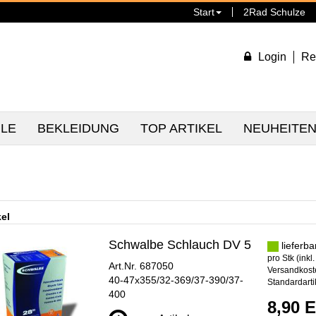
Start
2Rad Schulze
Login
Re
ILE
BEKLEIDUNG
TOP ARTIKEL
NEUHEITE
kel
Schwalbe Schlauch DV 5
lieferba
pro Stk (inkl
Art.Nr. 687050
Versandkoste
40-47x355/32-369/37-390/37-
Standardarti
400
8,90 