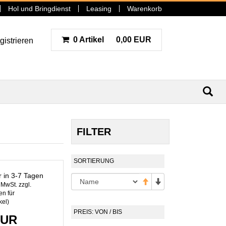
Hol und Bringdienst
Leasing
Warenkorb
0 Artikel
0,00 EUR
gistrieren
N
FILTER
SORTIERUNG
r in 3-7 Tagen
. MwSt. zzgl.
n für
kel
)
PREIS: VON / BIS
EUR