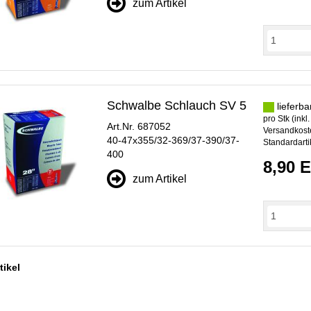
zum Artikel
Schwalbe Schlauch SV 5
lieferba
pro Stk (inkl
Art.Nr. 687052
Versandkoste
40-47x355/32-369/37-390/37-
Standardarti
400
8,90 
zum Artikel
tikel