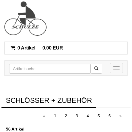
0 Artikel
0,00 EUR
Toggle n
SCHLÖSSER + ZUBEHÖR
«
1
2
3
4
5
6
»
56 Artikel