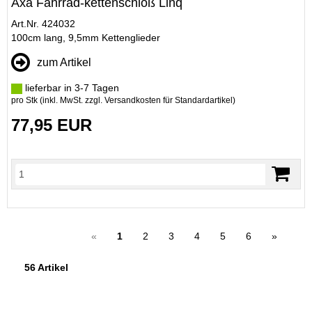
Axa Fahrrad-kettenschloß Linq
Art.Nr. 424032
100cm lang, 9,5mm Kettenglieder
zum Artikel
lieferbar in 3-7 Tagen
pro Stk (inkl. MwSt. zzgl.
Versandkosten für Standardartikel
)
77,95 EUR
«
1
2
3
4
5
6
»
56 Artikel