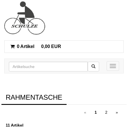
0 Artikel
0,00 EUR
Toggle n
RAHMENTASCHE
«
1
2
»
11 Artikel