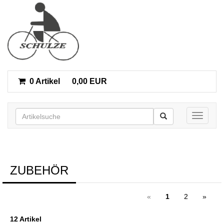
0 Artikel
0,00 EUR
Toggle n
ZUBEHÖR
«
1
2
»
12 Artikel