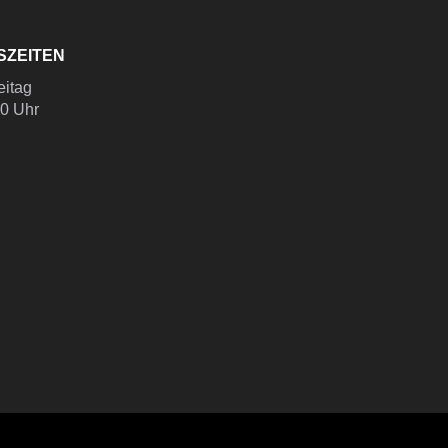
SZEITEN
eitag
00 Uhr