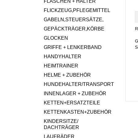
FLASCHEN + HALTER
FLICKZEUG,PFLEGEMITTEL
GABELN,STEUERSÄTZE,
GEPÄCKTRÄGER,KÖRBE
R
GLOCKEN
G
GRIFFE + LENKERBAND
S
HANDYHALTER
HEIMTRAINER
HELME + ZUBEHÖR
HUNDEHALTER/TRANSPORT
INNENLAGER + ZUBEHÖR
KETTEN+ERSATZTEILE
KETTENKASTEN+ZUBEHÖR
KINDERSITZE/
DACHTRÄGER
LAUFRÄDER