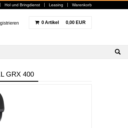
Hol und Bringdienst
Leasing
Warenkorb
0 Artikel
0,00 EUR
gistrieren
N
L GRX 400