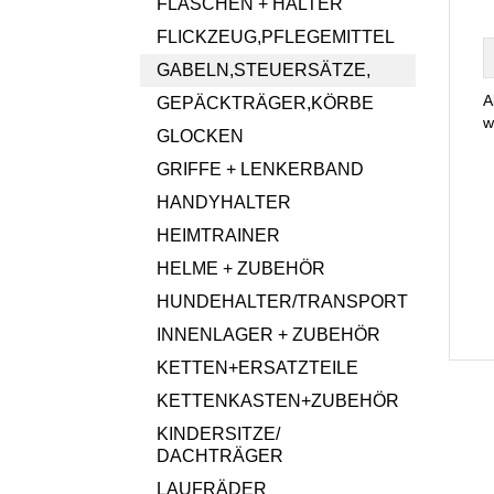
FLASCHEN + HALTER
FLICKZEUG,PFLEGEMITTEL
GABELN,STEUERSÄTZE,
A
GEPÄCKTRÄGER,KÖRBE
w
GLOCKEN
GRIFFE + LENKERBAND
HANDYHALTER
HEIMTRAINER
HELME + ZUBEHÖR
HUNDEHALTER/TRANSPORT
INNENLAGER + ZUBEHÖR
KETTEN+ERSATZTEILE
KETTENKASTEN+ZUBEHÖR
KINDERSITZE/
DACHTRÄGER
LAUFRÄDER