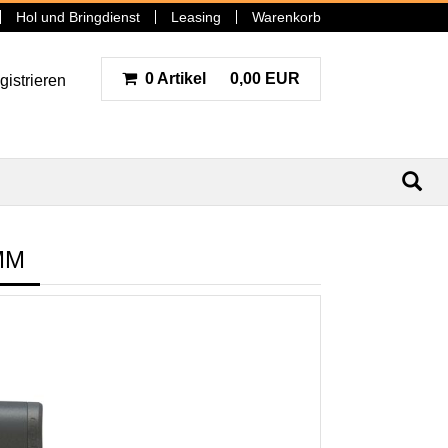
Hol und Bringdienst
Leasing
Warenkorb
0 Artikel
0,00 EUR
gistrieren
N
MM