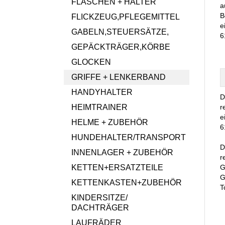
FLASCHEN + HALTER
a
B
FLICKZEUG,PFLEGEMITTEL
e
GABELN,STEUERSÄTZE,
6
GEPÄCKTRÄGER,KÖRBE
GLOCKEN
GRIFFE + LENKERBAND
HANDYHALTER
D
HEIMTRAINER
r
e
HELME + ZUBEHÖR
6
HUNDEHALTER/TRANSPORT
D
INNENLAGER + ZUBEHÖR
r
KETTEN+ERSATZTEILE
G
G
KETTENKASTEN+ZUBEHÖR
T
KINDERSITZE/
DACHTRÄGER
LAUFRÄDER