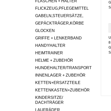
FLASCHEN + HALTER
G
S
FLICKZEUG,PFLEGEMITTEL
GABELN,STEUERSÄTZE,
GEPÄCKTRÄGER,KÖRBE
GLOCKEN
U
GRIFFE + LENKERBAND
8
HANDYHALTER
G
S
HEIMTRAINER
HELME + ZUBEHÖR
HUNDEHALTER/TRANSPORT
INNENLAGER + ZUBEHÖR
KETTEN+ERSATZTEILE
KETTENKASTEN+ZUBEHÖR
KINDERSITZE/
DACHTRÄGER
LAUFRÄDER