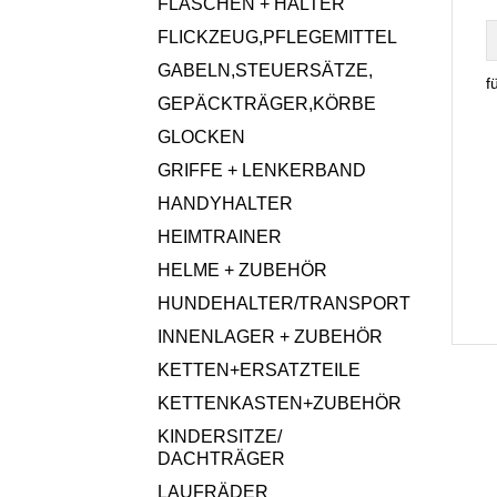
FLASCHEN + HALTER
FLICKZEUG,PFLEGEMITTEL
GABELN,STEUERSÄTZE,
f
GEPÄCKTRÄGER,KÖRBE
GLOCKEN
GRIFFE + LENKERBAND
HANDYHALTER
HEIMTRAINER
HELME + ZUBEHÖR
HUNDEHALTER/TRANSPORT
INNENLAGER + ZUBEHÖR
KETTEN+ERSATZTEILE
KETTENKASTEN+ZUBEHÖR
KINDERSITZE/
DACHTRÄGER
LAUFRÄDER