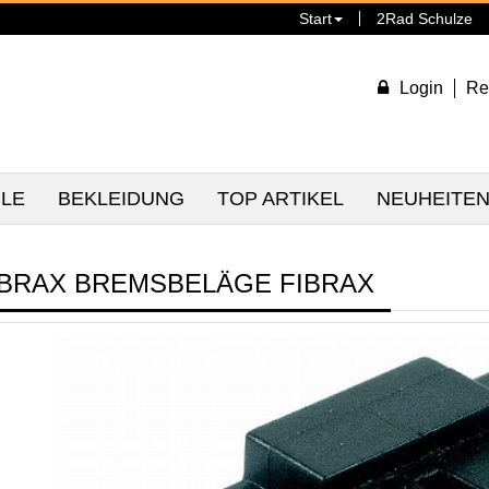
Start
2Rad Schulze
Login
Re
ILE
BEKLEIDUNG
TOP ARTIKEL
NEUHEITE
IBRAX BREMSBELÄGE FIBRAX