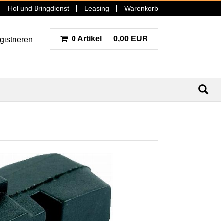
Hol und Bringdienst
Leasing
Warenkorb
0 Artikel
0,00 EUR
gistrieren
N