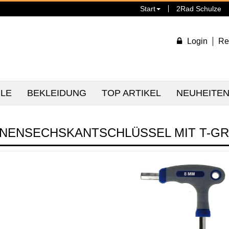
Start
2Rad Schulze
Login
Re
ILE
BEKLEIDUNG
TOP ARTIKEL
NEUHEITE
NNENSECHSKANTSCHLÜSSEL MIT T-GR