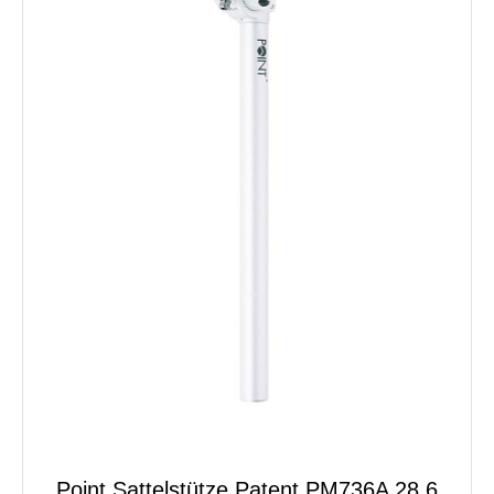
Point Sattelstütze Patent PM736A 28,6