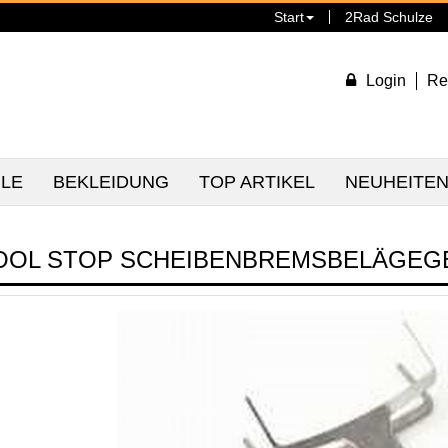
Start
2Rad Schulze
Login
Re
ILE
BEKLEIDUNG
TOP ARTIKEL
NEUHEITE
OOL STOP SCHEIBENBREMSBELÄGEGE