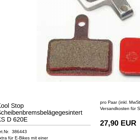
pro Paar (inkl. MwSt
ool Stop
Versandkosten für S
cheibenbremsbelägegesintert
KS D 620E
27,90 EUR
rt.Nr. 386443
xtra für E-Bikes mit einer