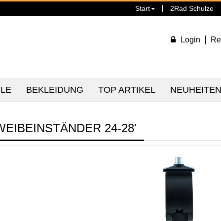
Start
2Rad Schulze
Login
Re
ILE
BEKLEIDUNG
TOP ARTIKEL
NEUHEITE
WEIBEINSTÄNDER 24-28'