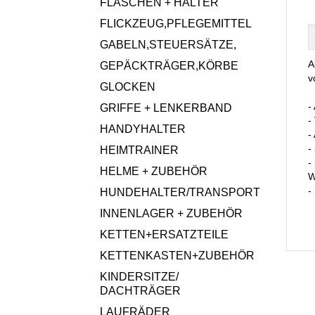
FLASCHEN + HALTER
FLICKZEUG,PFLEGEMITTEL
GABELN,STEUERSÄTZE,
A
GEPÄCKTRÄGER,KÖRBE
v
GLOCKEN
-
GRIFFE + LENKERBAND
-
HANDYHALTER
-
-
HEIMTRAINER
-
HELME + ZUBEHÖR
W
-
HUNDEHALTER/TRANSPORT
INNENLAGER + ZUBEHÖR
KETTEN+ERSATZTEILE
KETTENKASTEN+ZUBEHÖR
KINDERSITZE/
DACHTRÄGER
LAUFRÄDER