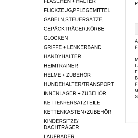
FLASCHEN + HALTER
P
FLICKZEUG,PFLEGEMITTEL
GABELN,STEUERSÄTZE,
GEPÄCKTRÄGER,KÖRBE
GLOCKEN
A
GRIFFE + LENKERBAND
F
HANDYHALTER
M
HEIMTRAINER
L
F
HELME + ZUBEHÖR
B
HUNDEHALTER/TRANSPORT
F
G
INNENLAGER + ZUBEHÖR
S
KETTEN+ERSATZTEILE
KETTENKASTEN+ZUBEHÖR
KINDERSITZE/
DACHTRÄGER
LAUFRÄDER