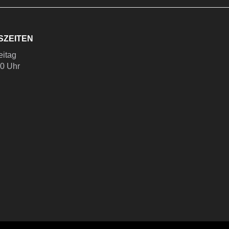
SZEITEN
eitag
00 Uhr