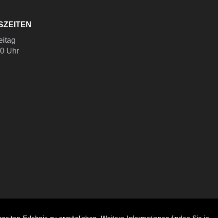
SZEITEN
eitag
00 Uhr