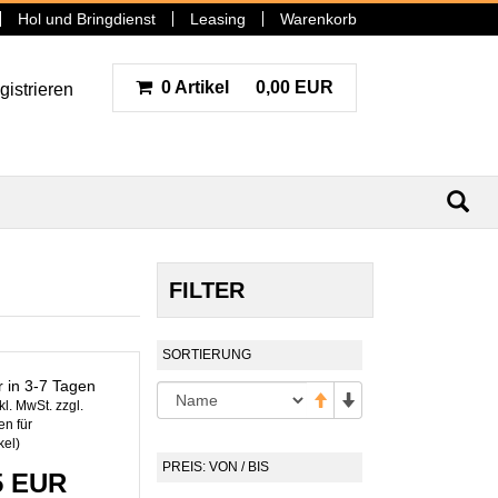
Hol und Bringdienst
Leasing
Warenkorb
0 Artikel
0,00 EUR
gistrieren
N
FILTER
SORTIERUNG
r in 3-7 Tagen
kl. MwSt. zzgl.
n für
kel
)
PREIS: VON / BIS
5 EUR