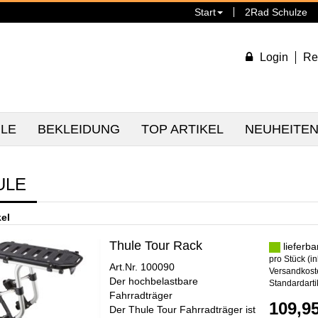
Start
2Rad Schulze
Login
Re
ILE
BEKLEIDUNG
TOP ARTIKEL
NEUHEITE
ULE
kel
Thule Tour Rack
lieferba
pro Stück (in
Art.Nr. 100090
Versandkoste
Der hochbelastbare
Standardarti
Fahrradträger
109,9
Der Thule Tour Fahrradträger ist