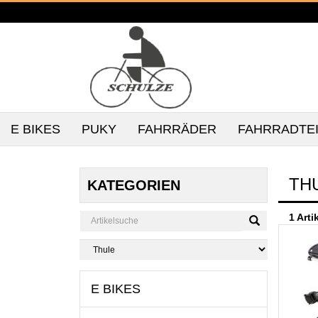
E BIKES
PUKY
FAHRRÄDER
FAHRRADTE
TH
KATEGORIEN
1 Arti
E BIKES