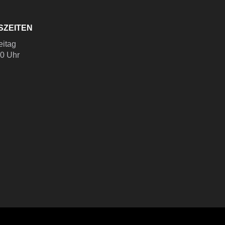
SZEITEN
eitag
00 Uhr