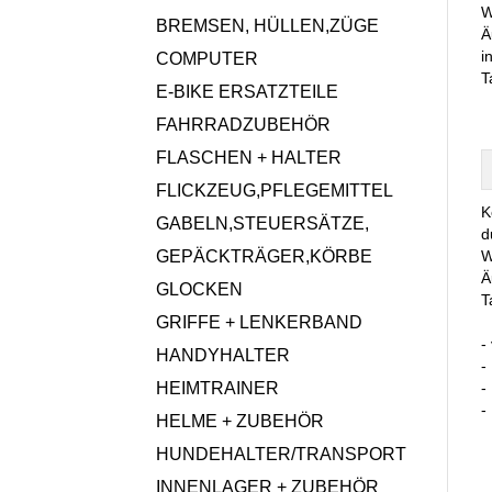
W
BREMSEN, HÜLLEN,ZÜGE
Ä
i
COMPUTER
T
E-BIKE ERSATZTEILE
FAHRRADZUBEHÖR
FLASCHEN + HALTER
FLICKZEUG,PFLEGEMITTEL
K
GABELN,STEUERSÄTZE,
d
GEPÄCKTRÄGER,KÖRBE
W
Ä
GLOCKEN
T
GRIFFE + LENKERBAND
-
HANDYHALTER
-
HEIMTRAINER
-
-
HELME + ZUBEHÖR
HUNDEHALTER/TRANSPORT
INNENLAGER + ZUBEHÖR