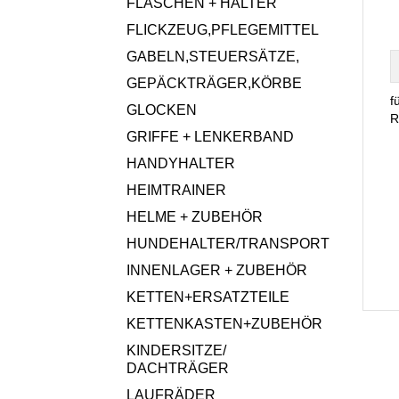
FLASCHEN + HALTER
FLICKZEUG,PFLEGEMITTEL
GABELN,STEUERSÄTZE,
GEPÄCKTRÄGER,KÖRBE
f
GLOCKEN
R
GRIFFE + LENKERBAND
HANDYHALTER
HEIMTRAINER
HELME + ZUBEHÖR
HUNDEHALTER/TRANSPORT
INNENLAGER + ZUBEHÖR
KETTEN+ERSATZTEILE
KETTENKASTEN+ZUBEHÖR
KINDERSITZE/
DACHTRÄGER
LAUFRÄDER