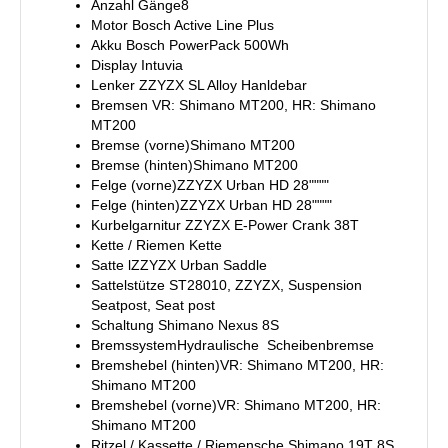
Anzahl Gänge8
Motor Bosch Active Line Plus
Akku Bosch PowerPack 500Wh
Display Intuvia
Lenker ZZYZX SL Alloy Hanldebar
Bremsen VR: Shimano MT200, HR: Shimano
MT200
Bremse (vorne)Shimano MT200
Bremse (hinten)Shimano MT200
Felge (vorne)ZZYZX Urban HD 28""""
Felge (hinten)ZZYZX Urban HD 28""""
Kurbelgarnitur ZZYZX E-Power Crank 38T
Kette / Riemen Kette
Satte lZZYZX Urban Saddle
Sattelstütze ST28010, ZZYZX, Suspension
Seatpost, Seat post
Schaltung Shimano Nexus 8S
BremssystemHydraulische Scheibenbremse
Bremshebel (hinten)VR: Shimano MT200, HR:
Shimano MT200
Bremshebel (vorne)VR: Shimano MT200, HR:
Shimano MT200
Ritzel / Kassette / Riemensche Shimano 19T 8S