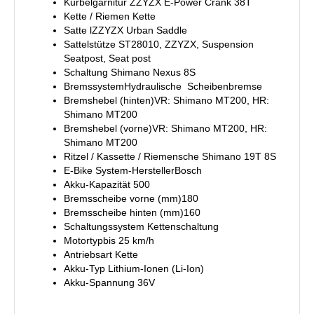
Kurbelgarnitur ZZYZX E-Power Crank 38T
Kette / Riemen Kette
Satte lZZYZX Urban Saddle
Sattelstütze ST28010, ZZYZX, Suspension
Seatpost, Seat post
Schaltung Shimano Nexus 8S
BremssystemHydraulische Scheibenbremse
Bremshebel (hinten)VR: Shimano MT200, HR:
Shimano MT200
Bremshebel (vorne)VR: Shimano MT200, HR:
Shimano MT200
Ritzel / Kassette / Riemensche Shimano 19T 8S
E-Bike System-HerstellerBosch
Akku-Kapazität 500
Bremsscheibe vorne (mm)180
Bremsscheibe hinten (mm)160
Schaltungssystem Kettenschaltung
Motortypbis 25 km/h
Antriebsart Kette
Akku-Typ Lithium-Ionen (Li-Ion)
Akku-Spannung 36V