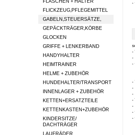
FLASCHEN + HALTER
-
FLICKZEUG,PFLEGEMITTEL
GABELN,STEUERSÄTZE,
GEPÄCKTRÄGER,KÖRBE
GLOCKEN
s
GRIFFE + LENKERBAND
-
HANDYHALTER
-
-
HEIMTRAINER
HELME + ZUBEHÖR
-
HUNDEHALTER/TRANSPORT
-
INNENLAGER + ZUBEHÖR
-
-
KETTEN+ERSATZTEILE
-
KETTENKASTEN+ZUBEHÖR
-
-
KINDERSITZE/
DACHTRÄGER
LAUFRÄDER