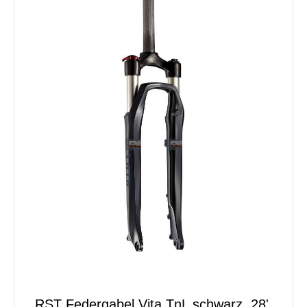
RST Federgabel Vita TnL schwarz, 28'