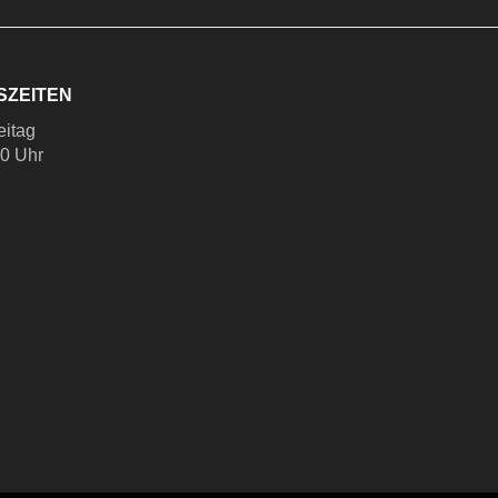
SZEITEN
eitag
00 Uhr