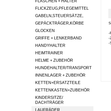
FLASCHEN + HALTER
FLICKZEUG,PFLEGEMITTEL
GABELN,STEUERSÄTZE,
GEPÄCKTRÄGER,KÖRBE
S
GLOCKEN
-
GRIFFE + LENKERBAND
-
-
HANDYHALTER
HEIMTRAINER
HELME + ZUBEHÖR
HUNDEHALTER/TRANSPORT
INNENLAGER + ZUBEHÖR
KETTEN+ERSATZTEILE
KETTENKASTEN+ZUBEHÖR
KINDERSITZE/
DACHTRÄGER
LAUFRÄDER