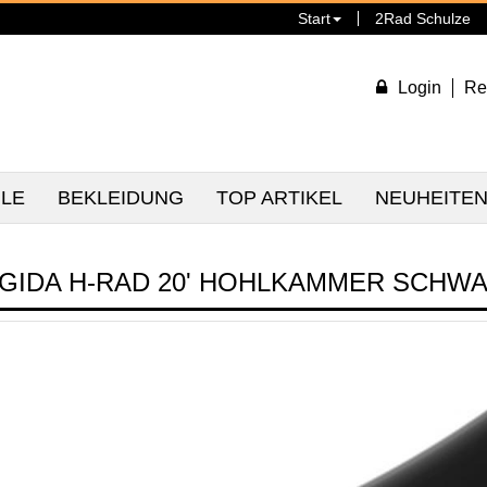
Start
2Rad Schulze
Login
Re
ILE
BEKLEIDUNG
TOP ARTIKEL
NEUHEITE
IGIDA H-RAD 20' HOHLKAMMER SCHW