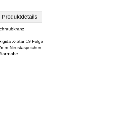
Produktdetails
chraubkranz
Rigida X-Star 19 Felge
2mm Nirostaspeichen
Starrnabe