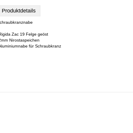
Produktdetails
chraubkranznabe
Rigida Zac 19 Felge geöst
2mm Nirostaspeichen
Aluminiumnabe für Schraubkranz