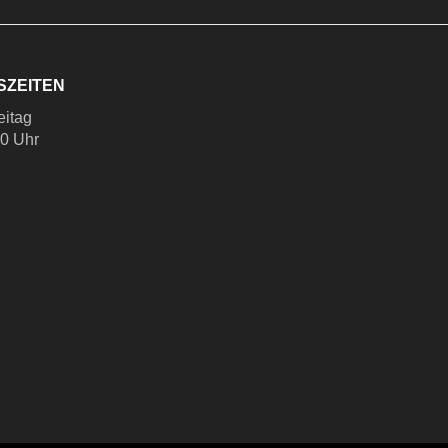
SZEITEN
eitag
00 Uhr