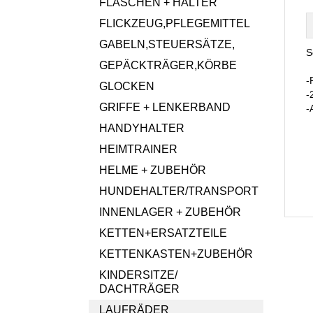
FLASCHEN + HALTER
FLICKZEUG,PFLEGEMITTEL
GABELN,STEUERSÄTZE,
S
GEPÄCKTRÄGER,KÖRBE
-
GLOCKEN
-
GRIFFE + LENKERBAND
-
HANDYHALTER
HEIMTRAINER
HELME + ZUBEHÖR
HUNDEHALTER/TRANSPORT
INNENLAGER + ZUBEHÖR
KETTEN+ERSATZTEILE
KETTENKASTEN+ZUBEHÖR
KINDERSITZE/
DACHTRÄGER
LAUFRÄDER