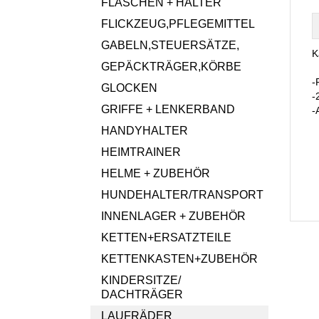
FLASCHEN + HALTER
FLICKZEUG,PFLEGEMITTEL
GABELN,STEUERSÄTZE,
K
GEPÄCKTRÄGER,KÖRBE
-
GLOCKEN
-
GRIFFE + LENKERBAND
-
HANDYHALTER
HEIMTRAINER
HELME + ZUBEHÖR
HUNDEHALTER/TRANSPORT
INNENLAGER + ZUBEHÖR
KETTEN+ERSATZTEILE
KETTENKASTEN+ZUBEHÖR
KINDERSITZE/
DACHTRÄGER
LAUFRÄDER