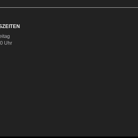
SZEITEN
eitag
00 Uhr