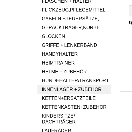
FLASCHEN + HALTER
FLICKZEUG,PFLEGEMITTEL
GABELN,STEUERSÄTZE,
k
GEPÄCKTRÄGER,KÖRBE
GLOCKEN
GRIFFE + LENKERBAND
HANDYHALTER
HEIMTRAINER
HELME + ZUBEHÖR
HUNDEHALTER/TRANSPORT
INNENLAGER + ZUBEHÖR
KETTEN+ERSATZTEILE
KETTENKASTEN+ZUBEHÖR
KINDERSITZE/
DACHTRÄGER
LAUFRÄDER