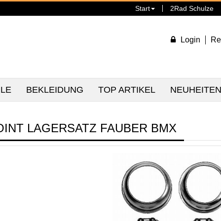
Start
2Rad Schulze
Login
Re
ILE
BEKLEIDUNG
TOP ARTIKEL
NEUHEITE
OINT LAGERSATZ FAUBER BMX