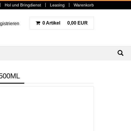
Hol und Bringdienst
Leasing
Warenkorb
0 Artikel
0,00 EUR
gistrieren
N
500ML