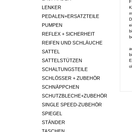
F
LENKER
K
m
PEDALEN+ERSATZTEILE
D
PUMPEN
e
b
REFLEX + SICHERHEIT
b
REIFEN UND SCHLÄUCHE
a
SATTEL
b
SATTELSTÜTZEN
E
o
SCHALTUNGSTEILE
SCHLÖSSER + ZUBEHÖR
SCHNÄPPCHEN
SCHUTZBLECHE+ZUBEHÖR
SINGLE SPEED-ZUBEHÖR
SPIEGEL
STÄNDER
TASCHEN