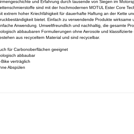
irmengeschichte und Erfahrung durch tausende von Siegen im Motors
ettenschmierstoffe sind mit der hochmodernen MOTUL Ester Core Techn
it extrem hoher Kriechfähigkeit für dauerhafte Haftung an der Kette und
ruckbeständigkeit bietet. Einfach zu verwendende Produkte wirksame u
infache Anwendung. Umweltfreundlich und nachhaltig, die gesamte Pro
iologisch abbaubaren Formulierungen ohne Aerosole und klassifizierte
estehen aus recyceltem Material und sind recycelbar.
uch für Carbonoberflächen geeignet
iologisch abbaubar
-Bike verträglich
hne Abspülen