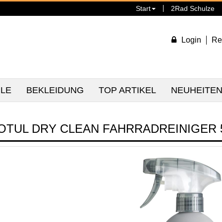
Start
2Rad Schulze
Login
Re
ILE
BEKLEIDUNG
TOP ARTIKEL
NEUHEITE
OTUL DRY CLEAN FAHRRADREINIGER 