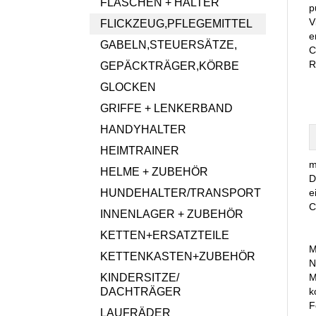
FLASCHEN + HALTER
p
V
FLICKZEUG,PFLEGEMITTEL
e
GABELN,STEUERSÄTZE,
C
R
GEPÄCKTRÄGER,KÖRBE
GLOCKEN
GRIFFE + LENKERBAND
HANDYHALTER
HEIMTRAINER
m
HELME + ZUBEHÖR
D
HUNDEHALTER/TRANSPORT
e
C
INNENLAGER + ZUBEHÖR
KETTEN+ERSATZTEILE
M
KETTENKASTEN+ZUBEHÖR
N
KINDERSITZE/
M
DACHTRÄGER
k
F
LAUFRÄDER