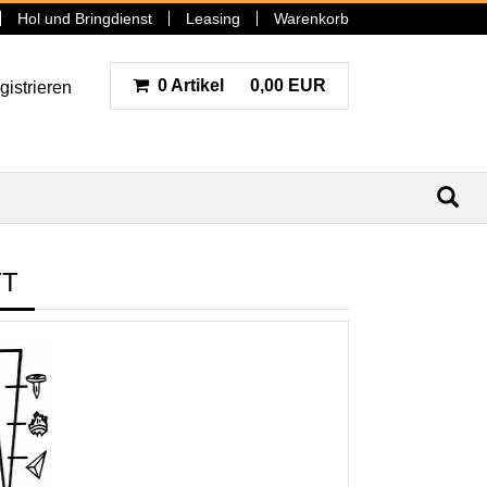
Hol und Bringdienst
Leasing
Warenkorb
0 Artikel
0,00 EUR
gistrieren
N
TT