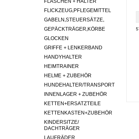
FLASCHEN + HALTER
FLICKZEUG,PFLEGEMITTEL
GABELN,STEUERSÄTZE,
GEPÄCKTRÄGER,KÖRBE
5
GLOCKEN
GRIFFE + LENKERBAND
HANDYHALTER
HEIMTRAINER
HELME + ZUBEHÖR
HUNDEHALTER/TRANSPORT
INNENLAGER + ZUBEHÖR
KETTEN+ERSATZTEILE
KETTENKASTEN+ZUBEHÖR
KINDERSITZE/
DACHTRÄGER
LAUFRÄDER