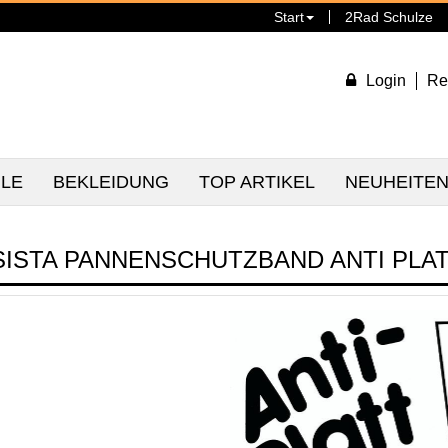
Start
2Rad Schulze
Login
Re
ILE
BEKLEIDUNG
TOP ARTIKEL
NEUHEITE
SISTA PANNENSCHUTZBAND ANTI PLA