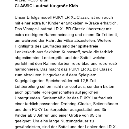
CLASSIC Laufrad für große Kids
Unser Erfolgsmodell PUKY LR XL Classic ist nun auch
mit einer extra für Kinder entwickelten V-Brake erhältlich.
Das Vintage-Laufrad LR XL BR Classic überzeugt mit
extra niedrigem Rahmeneinstieg und einem für Trittbrett,
um während der Fahrt die Füße abzustellen. Weitere
Hightlights des Laufrades sind der splitterfreie
Lenkerkorb aus flexiblem Kunststoff, sowie die farblich
abgestimmten Lenkergriffe und der Sattel, welche
perfekt mit den Rahmenfarben retro-blau und retro-rosé
harmonieren. Das macht das PUKY LR XL BR Classic
zum absoluten Hingucker auf dem Spielplatz.
Kugelgelagerten Speichenräder mit 12,5 Zoll
Luftbereifung sehen nicht nur cool aus, sondern bieten
auch optimale Rolleigenschaften auf jeglichen
Untergründen. Serienmäßig ist das PUKY Laufrad mit
einer farblich passenden Drehring-Glocke, Seitenständer
und dem PUKY Lenkerpolster ausgestattet und für
Kinder ab 3 Jahren und einer Größe von 95 cm
geeignet. Um eine lange Nutzungsdauer zu
gewährleisten, sind der Sattel und der Lenker des LR XL