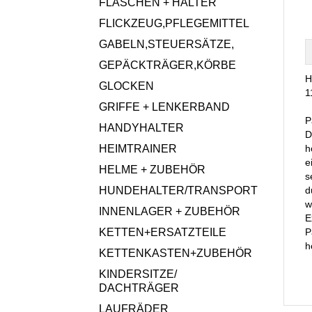
FLASCHEN + HALTER
FLICKZEUG,PFLEGEMITTEL
GABELN,STEUERSÄTZE,
GEPÄCKTRÄGER,KÖRBE
H
GLOCKEN
1
GRIFFE + LENKERBAND
P
HANDYHALTER
D
HEIMTRAINER
h
e
HELME + ZUBEHÖR
s
HUNDEHALTER/TRANSPORT
d
w
INNENLAGER + ZUBEHÖR
E
KETTEN+ERSATZTEILE
P
h
KETTENKASTEN+ZUBEHÖR
KINDERSITZE/
DACHTRÄGER
LAUFRÄDER