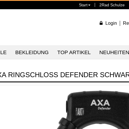
Start
2Rad Schulze
Login
Re
ILE
BEKLEIDUNG
TOP ARTIKEL
NEUHEITE
XA RINGSCHLOSS DEFENDER SCHWA