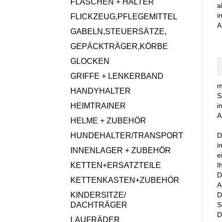
FLASCHEN + HALTER
a
i
FLICKZEUG,PFLEGEMITTEL
A
GABELN,STEUERSÄTZE,
GEPÄCKTRÄGER,KÖRBE
GLOCKEN
GRIFFE + LENKERBAND
m
HANDYHALTER
S
HEIMTRAINER
i
A
HELME + ZUBEHÖR
HUNDEHALTER/TRANSPORT
D
i
INNENLAGER + ZUBEHÖR
e
KETTEN+ERSATZTEILE
I
D
KETTENKASTEN+ZUBEHÖR
A
KINDERSITZE/
D
DACHTRÄGER
S
D
LAUFRÄDER