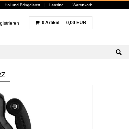
Hol und Bringdienst
Leasing
Warenkorb
0 Artikel
0,00 EUR
gistrieren
N
RZ