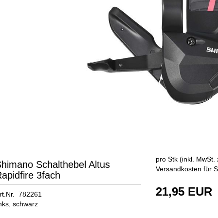
pro Stk (inkl. MwSt. 
himano Schalthebel Altus
Versandkosten für S
apidfire 3fach
21,95 EUR
rt.Nr. 782261
inks, schwarz