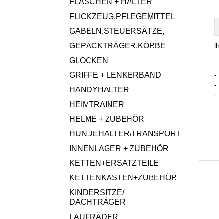
FLASCHEN + HALTER
FLICKZEUG,PFLEGEMITTEL
GABELN,STEUERSÄTZE,
GEPÄCKTRÄGER,KÖRBE
l
GLOCKEN
-
GRIFFE + LENKERBAND
-
-
HANDYHALTER
-
HEIMTRAINER
HELME + ZUBEHÖR
HUNDEHALTER/TRANSPORT
INNENLAGER + ZUBEHÖR
KETTEN+ERSATZTEILE
KETTENKASTEN+ZUBEHÖR
KINDERSITZE/
DACHTRÄGER
LAUFRÄDER