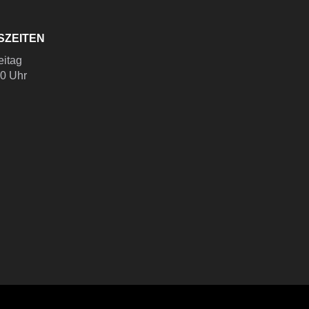
SZEITEN
eitag
00 Uhr