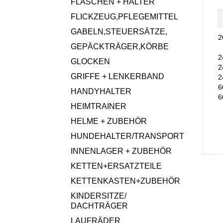
FLASCHEN + HALTER
FLICKZEUG,PFLEGEMITTEL
GABELN,STEUERSÄTZE,
2
GEPÄCKTRÄGER,KÖRBE
2
GLOCKEN
2
GRIFFE + LENKERBAND
2
6
HANDYHALTER
6
HEIMTRAINER
HELME + ZUBEHÖR
HUNDEHALTER/TRANSPORT
INNENLAGER + ZUBEHÖR
KETTEN+ERSATZTEILE
KETTENKASTEN+ZUBEHÖR
KINDERSITZE/
DACHTRÄGER
LAUFRÄDER