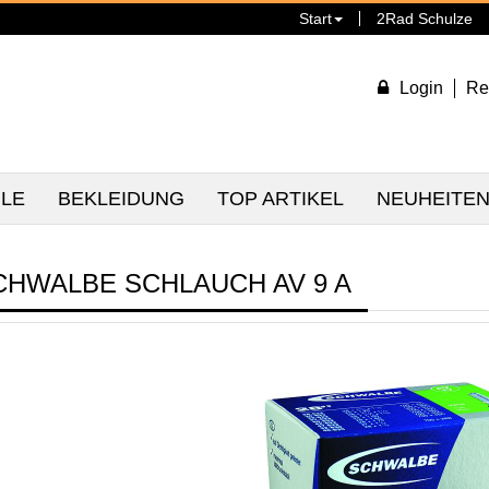
Start
2Rad Schulze
Login
Re
ILE
BEKLEIDUNG
TOP ARTIKEL
NEUHEITE
CHWALBE SCHLAUCH AV 9 A