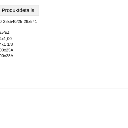
Produktdetails
0-28x540/25-28x541
4x3/4
4x1,00
4x1 1/8
00x25A
00x28A