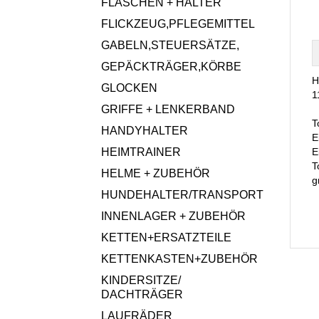
FLASCHEN + HALTER
FLICKZEUG,PFLEGEMITTEL
GABELN,STEUERSÄTZE,
GEPÄCKTRÄGER,KÖRBE
H
GLOCKEN
1
GRIFFE + LENKERBAND
T
HANDYHALTER
E
HEIMTRAINER
E
T
HELME + ZUBEHÖR
g
HUNDEHALTER/TRANSPORT
INNENLAGER + ZUBEHÖR
KETTEN+ERSATZTEILE
KETTENKASTEN+ZUBEHÖR
KINDERSITZE/
DACHTRÄGER
LAUFRÄDER