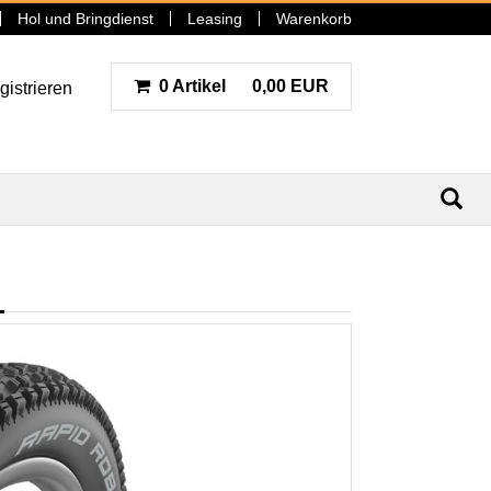
Hol und Bringdienst
Leasing
Warenkorb
0 Artikel
0,00 EUR
gistrieren
N