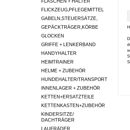
FLASCHEN + HALTER
FLICKZEUG,PFLEGEMITTEL
GABELN,STEUERSÄTZE,
GEPÄCKTRÄGER,KÖRBE
H
GLOCKEN
D
GRIFFE + LENKERBAND
d
s
HANDYHALTER
S
HEIMTRAINER
S
HELME + ZUBEHÖR
HUNDEHALTER/TRANSPORT
INNENLAGER + ZUBEHÖR
KETTEN+ERSATZTEILE
KETTENKASTEN+ZUBEHÖR
KINDERSITZE/
DACHTRÄGER
LAUFRÄDER