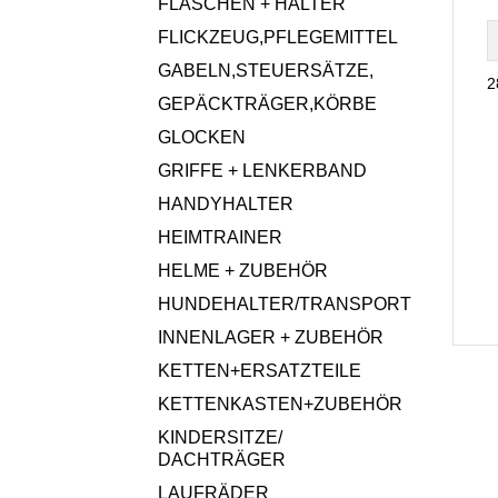
FLASCHEN + HALTER
FLICKZEUG,PFLEGEMITTEL
GABELN,STEUERSÄTZE,
2
GEPÄCKTRÄGER,KÖRBE
GLOCKEN
GRIFFE + LENKERBAND
HANDYHALTER
HEIMTRAINER
HELME + ZUBEHÖR
HUNDEHALTER/TRANSPORT
INNENLAGER + ZUBEHÖR
KETTEN+ERSATZTEILE
KETTENKASTEN+ZUBEHÖR
KINDERSITZE/
DACHTRÄGER
LAUFRÄDER