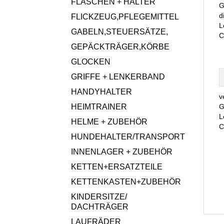
FLASCHEN + HALTER
G
d
FLICKZEUG,PFLEGEMITTEL
L
GABELN,STEUERSÄTZE,
C
GEPÄCKTRÄGER,KÖRBE
GLOCKEN
GRIFFE + LENKERBAND
HANDYHALTER
v
HEIMTRAINER
G
L
HELME + ZUBEHÖR
C
HUNDEHALTER/TRANSPORT
INNENLAGER + ZUBEHÖR
KETTEN+ERSATZTEILE
KETTENKASTEN+ZUBEHÖR
KINDERSITZE/
DACHTRÄGER
LAUFRÄDER