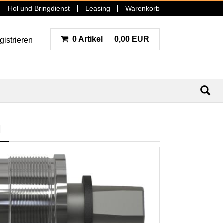
Hol und Bringdienst
Leasing
Warenkorb
0 Artikel
0,00 EUR
gistrieren
N
M