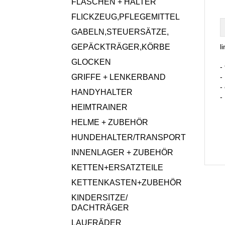
FLASCHEN + HALTER
FLICKZEUG,PFLEGEMITTEL
GABELN,STEUERSÄTZE,
GEPÄCKTRÄGER,KÖRBE
l
GLOCKEN
-
GRIFFE + LENKERBAND
-
-
HANDYHALTER
-
HEIMTRAINER
HELME + ZUBEHÖR
HUNDEHALTER/TRANSPORT
INNENLAGER + ZUBEHÖR
KETTEN+ERSATZTEILE
KETTENKASTEN+ZUBEHÖR
KINDERSITZE/
DACHTRÄGER
LAUFRÄDER