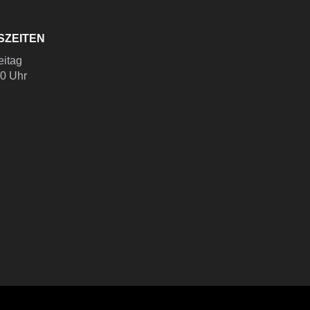
SZEITEN
eitag
00 Uhr