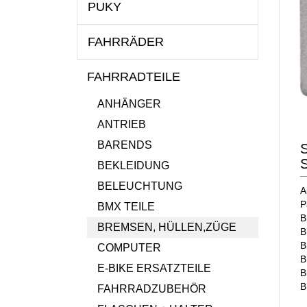
PUKY
FAHRRÄDER
FAHRRADTEILE
ANHÄNGER
ANTRIEB
BARENDS
BEKLEIDUNG
BELEUCHTUNG
A
P
BMX TEILE
B
BREMSEN, HÜLLEN,ZÜGE
B
B
COMPUTER
B
E-BIKE ERSATZTEILE
B
B
FAHRRADZUBEHÖR