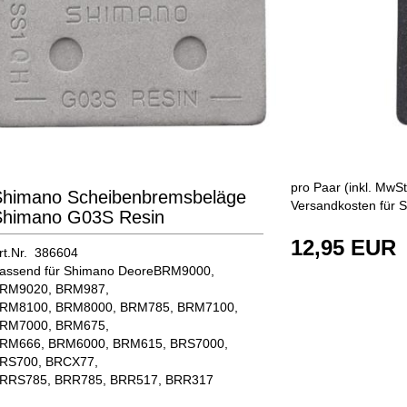
pro Paar (inkl. MwSt
Shimano Scheibenbremsbeläge
Versandkosten für S
Shimano G03S Resin
12,95 EUR
rt.Nr. 386604
assend für Shimano DeoreBRM9000,
RM9020, BRM987,
RM8100, BRM8000, BRM785, BRM7100,
RM7000, BRM675,
RM666, BRM6000, BRM615, BRS7000,
RS700, BRCX77,
RRS785, BRR785, BRR517, BRR317