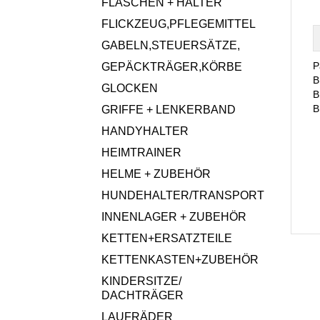
FLASCHEN + HALTER
FLICKZEUG,PFLEGEMITTEL
GABELN,STEUERSÄTZE,
P
GEPÄCKTRÄGER,KÖRBE
B
GLOCKEN
B
B
GRIFFE + LENKERBAND
HANDYHALTER
HEIMTRAINER
HELME + ZUBEHÖR
HUNDEHALTER/TRANSPORT
INNENLAGER + ZUBEHÖR
KETTEN+ERSATZTEILE
KETTENKASTEN+ZUBEHÖR
KINDERSITZE/
DACHTRÄGER
LAUFRÄDER