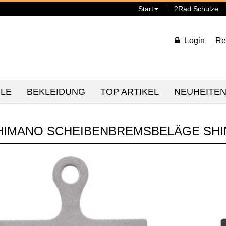
Start
2Rad Schulze
Login
Re
ILE
BEKLEIDUNG
TOP ARTIKEL
NEUHEITE
HIMANO SCHEIBENBREMSBELÄGE SHI