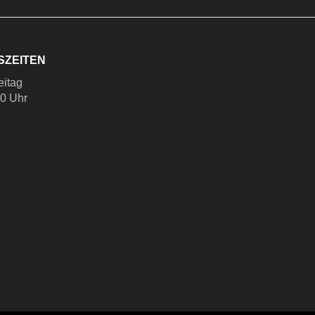
SZEITEN
eitag
00 Uhr