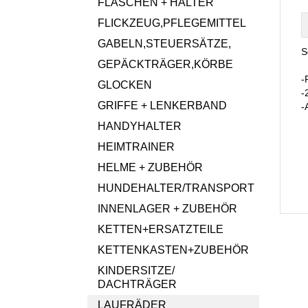
FLASCHEN + HALTER
FLICKZEUG,PFLEGEMITTEL
GABELN,STEUERSÄTZE,
S
GEPÄCKTRÄGER,KÖRBE
-
GLOCKEN
-
GRIFFE + LENKERBAND
-
HANDYHALTER
HEIMTRAINER
HELME + ZUBEHÖR
HUNDEHALTER/TRANSPORT
INNENLAGER + ZUBEHÖR
KETTEN+ERSATZTEILE
KETTENKASTEN+ZUBEHÖR
KINDERSITZE/
DACHTRÄGER
LAUFRÄDER