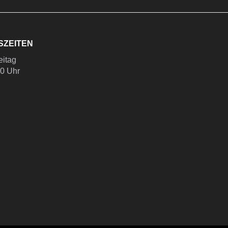
SZEITEN
eitag
00 Uhr