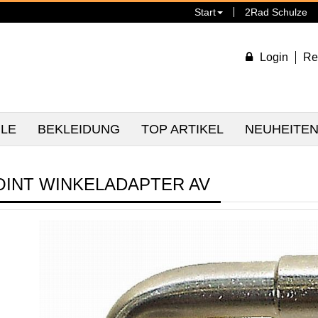
Start
2Rad Schulze
Login
Re
ILE
BEKLEIDUNG
TOP ARTIKEL
NEUHEITE
OINT WINKELADAPTER AV