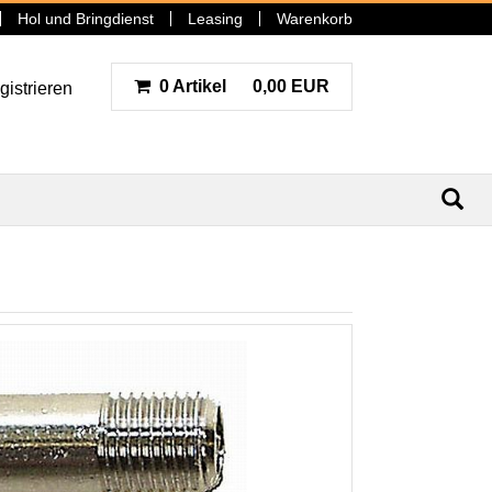
Hol und Bringdienst
Leasing
Warenkorb
0 Artikel
0,00 EUR
gistrieren
N