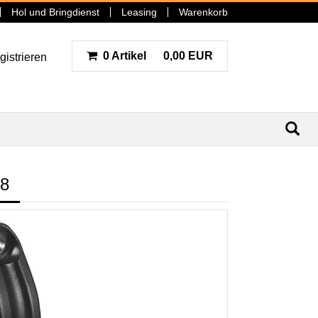
Hol und Bringdienst
Leasing
Warenkorb
0 Artikel
0,00 EUR
gistrieren
N
8