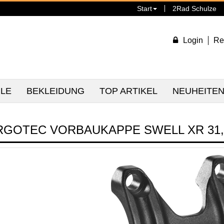
Start
2Rad Schulze
Login
Re
ILE
BEKLEIDUNG
TOP ARTIKEL
NEUHEITE
RGOTEC VORBAUKAPPE SWELL XR 31,