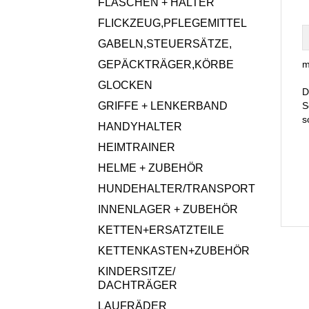
FLASCHEN + HALTER
FLICKZEUG,PFLEGEMITTEL
GABELN,STEUERSÄTZE,
GEPÄCKTRÄGER,KÖRBE
m
GLOCKEN
D
GRIFFE + LENKERBAND
S
s
HANDYHALTER
HEIMTRAINER
HELME + ZUBEHÖR
HUNDEHALTER/TRANSPORT
INNENLAGER + ZUBEHÖR
KETTEN+ERSATZTEILE
KETTENKASTEN+ZUBEHÖR
KINDERSITZE/
DACHTRÄGER
LAUFRÄDER