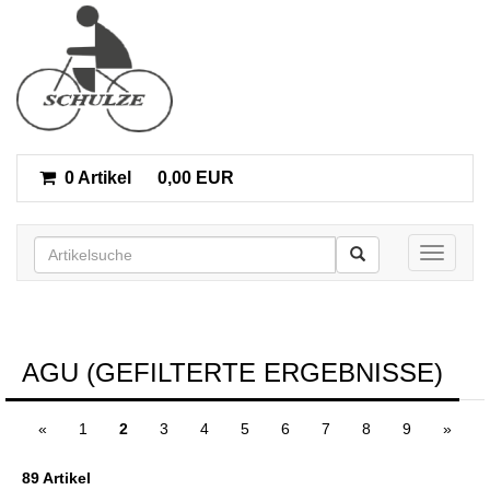
0 Artikel
0,00 EUR
Toggle n
AGU (GEFILTERTE ERGEBNISSE)
«
1
2
3
4
5
6
7
8
9
»
89 Artikel