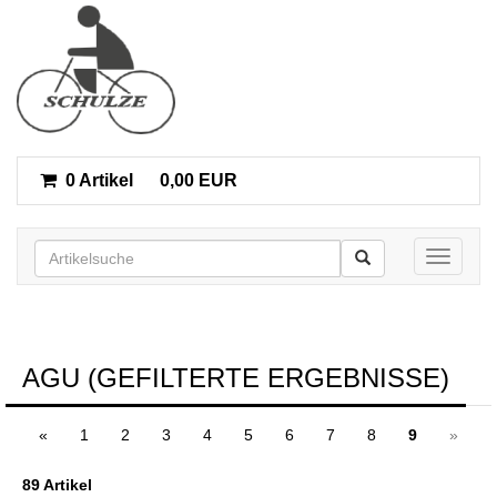
0 Artikel
0,00 EUR
Toggle n
AGU (GEFILTERTE ERGEBNISSE)
«
1
2
3
4
5
6
7
8
9
»
89 Artikel